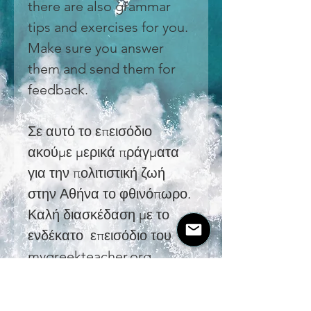
there are also grammar
tips and exercises for you.
Make sure you answer
them and send them for
feedback.
Σε αυτό το επεισόδιο
ακούμε μερικά πράγματα
για την πολιτιστική ζωή
στην Αθήνα το φθινόπωρο.
Καλή διασκέδαση με το
ενδέκατο επεισόδιο του
mygreekteacher.org