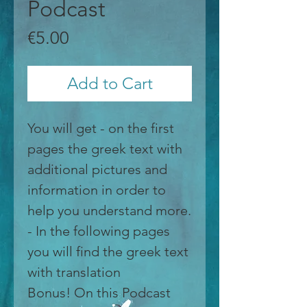
Podcast
Price
€5.00
Add to Cart
You will get - on the first
pages the greek text with
additional pictures and
information in order to
help you understand more.
- In the following pages
you will find the greek text
with translation
Bonus! On this Podcast